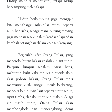
Hidup mandiri mencukupi, tetapi hidup 
berkampung melengkapi.
	Hidup berkampung juga mengajar 
kita menghargai nilai-nilai murni seperti 
rajin berusaha, sebagaimana burung terbang 
pagi mencari rezeki dalam keadaan lapar dan 
kembali petang hari dalam keadaan kenyang.
	Begitulah sifat Orang Pulau; yang 
meneroka hutan bakau apabila air laut surut. 
Biarpun lumpur sedalam paras betis, 
mahupun kulit kaki terluka dicucuk akar-
akar pohon bakau, Orang Pulau terus 
menyusur kuala sungai untuk berkarang, 
mencari kehidupan laut seperti siput sedut, 
siput timba, dan ibau untuk dimakan. Selagi 
air masih surut, Orang Pulau akan 
membongkok dan mencangkung demi 