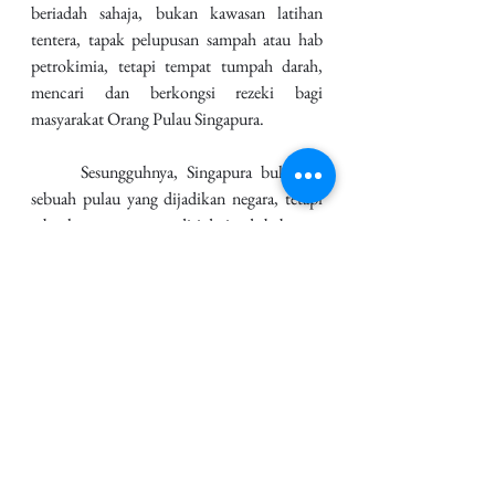
beriadah sahaja, bukan kawasan latihan 
tentera, tapak pelupusan sampah atau hab 
petrokimia, tetapi tempat tumpah darah, 
mencari dan berkongsi rezeki bagi 
masyarakat Orang Pulau Singapura. 
	Sesungguhnya, Singapura bukanlah 
sebuah pulau yang dijadikan negara, tetapi 
sebuah negara yang terdiri daripada beberapa 
kepulauan. 
Biarpun cuaca terik dek 
panas matahari,
Mahupun dibadai hujan 
ribut nan taufan;
Anak pulau ini masih 
berdayung.